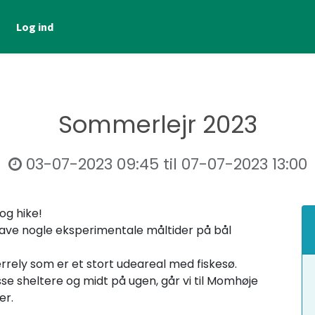
Log ind
Sommerlejr 2023
03-07-2023 09:45
til
07-07-2023 13:00
og hike!
og lave nogle eksperimentale måltider på bål
Bjerrely som er et stort udeareal med fiskesø.
isse sheltere og midt på ugen, går vi til Momhøje
er.